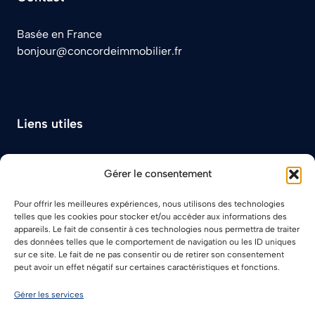
Basée en France
bonjour@concordeimmobilier.fr
Liens utiles
À propos
Gérer le consentement
Plan du site
Contact
Pour offrir les meilleures expériences, nous utilisons des technologies
telles que les cookies pour stocker et/ou accéder aux informations des
appareils. Le fait de consentir à ces technologies nous permettra de traiter
des données telles que le comportement de navigation ou les ID uniques
sur ce site. Le fait de ne pas consentir ou de retirer son consentement
peut avoir un effet négatif sur certaines caractéristiques et fonctions.
Gérer les services