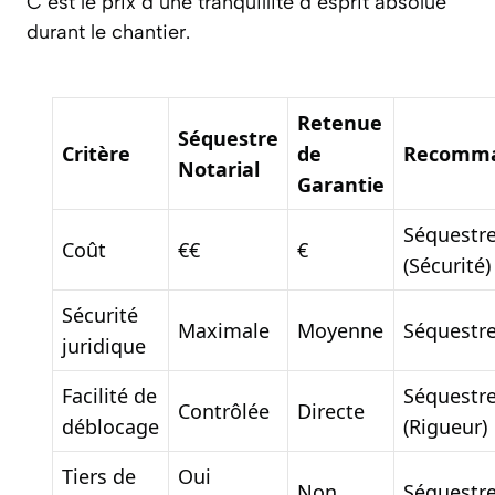
C’est le prix d’une tranquillité d’esprit absolue
durant le chantier.
Retenue
Séquestre
Critère
de
Recomma
Notarial
Garantie
Séquestr
Coût
€€
€
(Sécurité)
Sécurité
Maximale
Moyenne
Séquestr
juridique
Facilité de
Séquestr
Contrôlée
Directe
déblocage
(Rigueur)
Tiers de
Oui
Non
Séquestr